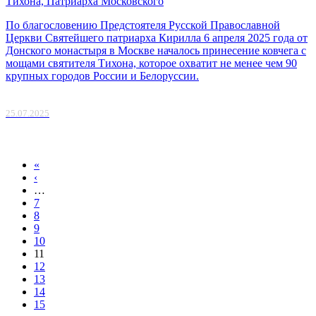
Тихона, Патриарха Московского
По благословению Предстоятеля Русской Православной
Церкви Святейшего патриарха Кирилла 6 апреля 2025 года от
Донского монастыря в Москве началось принесение ковчега с
мощами святителя Тихона, которое охватит не менее чем 90
крупных городов России и Белоруссии.
25.07.2025
«
Страницы
‹
…
7
8
9
10
11
12
13
14
15