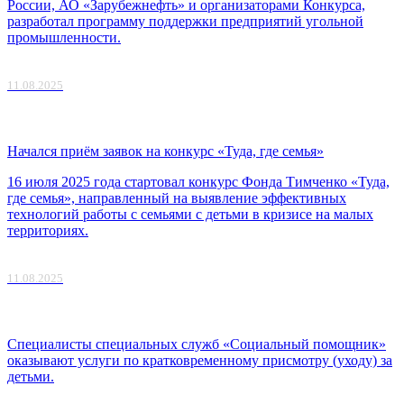
России, АО «Зарубежнефть» и организаторами Конкурса,
разработал программу поддержки предприятий угольной
промышленности.
11.08.2025
Начался приём заявок на конкурс «Туда, где семья»
16 июля 2025 года стартовал конкурс Фонда Тимченко «Туда,
где семья», направленный на выявление эффективных
технологий работы с семьями с детьми в кризисе на малых
территориях.
11.08.2025
Специалисты специальных служб «Социальный помощник»
оказывают услуги по кратковременному присмотру (уходу) за
детьми.