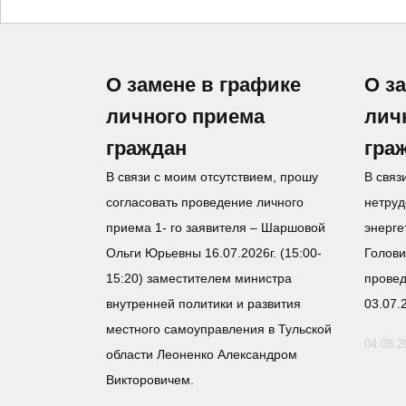
О замене в графике
О з
личного приема
лич
граждан
гра
В связи с моим отсутствием, прошу
В связ
согласовать проведение личного
нетруд
приема 1- го заявителя – Шаршовой
энерге
Ольги Юрьевны 16.07.2026г. (15:00-
Голови
15:20) заместителем министра
прове
внутренней политики и развития
03.07.
местного самоуправления в Тульской
04.08.2
области Леоненко Александром
Викторовичем.