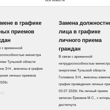
Все новости
амене в графике
Замена должностн
ных приемов
лица в графике
ждан
личного приема
граждан
и с временной
оспособностью министра
В связи с временной
тики Тульской области
нетрудоспособностью министр
на Э.Н., внесены в график
энергетики Тульской области
дения личных приемов
Головина Э.Н., внесены измене
2026г.
график проведения личных пр
03.07.2026г. На личный прием
026
записан Ермаков М.С., с котор
достигнута