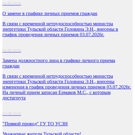
04.08.2026
О замене в графике личных приемов граждан
В связи с временной нетрудоспособностью министра
энергетики Тульской области Головина Э.Н., внесены в
график проведения личных приемов 03.07.2026г.
04.08.2026
Замена должностного лица в графике личного приема
граждан
В связи с временной нетрудоспособностью министра
энергетики Тульской области Головина Э.Н., внесены
изменения в график проведения личных приемов 03.07.2026г.
На личный прием записан Ермаков М.С., с которым
достигнута
03.08.2026
"Прямой провод" ГУ ТО УСЗН
Уважаемые жители Тульской области!