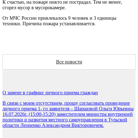
К счастью, на пожаре никто не пострадал. Тем не менее,
сгорел мусор в мусорокамере.
От МЧС России привлекалось 9 человек и 3 единицы
техники. Причина пожара устанавливается.
Все новости
О замене в графике личного приема граждан
В связи с моим отсутствием, прошу согласовать проведение
личного приема 1- го заявителя – Шаршовой Ольги Юрьевны
16.07.2026г. (15:00-15:20) заместителем министра внутренней
политики и развития местного самоуправления в Тульской
области Леоненко Александром Викторовичем.