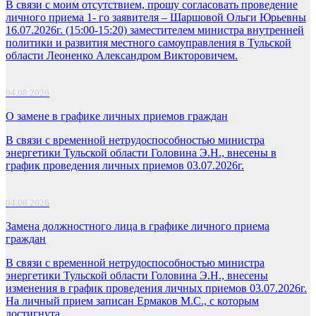
В связи с моим отсутствием, прошу согласовать проведение
личного приема 1- го заявителя – Шаршовой Ольги Юрьевны
16.07.2026г. (15:00-15:20) заместителем министра внутренней
политики и развития местного самоуправления в Тульской
области Леоненко Александром Викторовичем.
04.08.2026
О замене в графике личных приемов граждан
В связи с временной нетрудоспособностью министра
энергетики Тульской области Головина Э.Н., внесены в
график проведения личных приемов 03.07.2026г.
04.08.2026
Замена должностного лица в графике личного приема
граждан
В связи с временной нетрудоспособностью министра
энергетики Тульской области Головина Э.Н., внесены
изменения в график проведения личных приемов 03.07.2026г.
На личный прием записан Ермаков М.С., с которым
достигнута