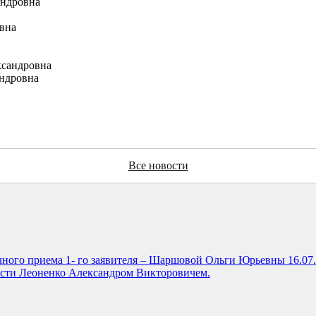
андровна
вна
ксандровна
андровна
Все новости
чного приема 1- го заявителя – Шаршовой Ольги Юрьевны 16.07.2
ласти Леоненко Александром Викторовичем.