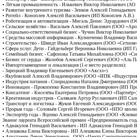
• Лёгкая промышленность - Илькевич Виктор Николаевич (АО
• Развитие внутреннего туризма - Зенков Алексей Геннадьев
• Ритейл - Коноплев Алексей Васильевич (ИП Коноплев А.В.)
• Роботизация и автоматизация - Мигаль Денис Эдуардович (
• Сельское хозяйство - Васильев Алексей Павлович (ООО «Аро
• Социально-ответственный бизнес - Чучин Виктор Николаеви
• Средства массовой информации - Кулинченко Владимир Вас
• Строительство - Шмидт Иван Александрович (ООО «Сетиом
• Сфера услуг. Дети - Гайдельберг Вероника Николаевна (ИП Г
• Семейный бизнес - Сафонова Татьяна Михайловна (ООО «Си
• Бизнес от сердца - Жолобов Алексей Сергеевич (ООО «Аль П
• Импортозамещение и локализация (1-е место разделили):
- Зарецкий Владимир Евгеньевич (ООО «Аксэл»)
- Якубовский Алексей Владимирович (ООО «ИПК «Индустрия
• Индустрия питания - Спиридонова Наталия Дмитриевна (ОО
• Инновации - Прокопенко Константин Владимирович (ИП Про
• Консалтинг - Киселёва Екатерина Петровна (ООО «Партнёр»
• Креативная индустрия - Салякаев Артур Русланович (ИП Саля
• Транспорт и логистика - Жуков Евгений Александрович (ООО
• Прорыв года - Соловьёв Сергей Игоревич (ООО «НПО эвол
• Экспортёр года - Яценко Алексей Геннадьевич (ООО «Клима
Звание лауреата Всероссийской премии «Предприниматель года
• Аднакулов Геннадий Васильевич - ИП Аднакулов Геннадий 
• Алешкова Елена Викторовна - ИП Алешкова Елена Викторов
• Арустамян Левон Эрнестович - ООО «Центр Санпитконтрол