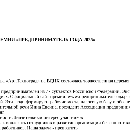
ЕМИИ «ПРЕДПРИНИМАТЕЛЬ ГОДА 2025»
тера «Арт.Техноград» на ВДНХ состоялась торжественная церем
от предпринимателей из 77 субъектов Российской Федерации. Э
ациях. Официальный сайт премии: www.предпринимательгода.рф
лей. Эти люди формируют рабочие места, налоговую базу и обес
пительной речи Инна Евсина, президент Ассоциации предприним
нг
вности. Значительный интерес участников
ак вовлекать сотрудников в развитие организации без сопротив
 работников. Наша задача - превратить