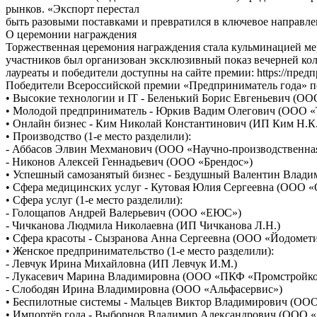
рынков. «Экспорт перестал
быть разовыми поставками и превратился в ключевое направлен
О церемонии награждения
Торжественная церемония награждения стала кульминацией ме
участников был организован эксклюзивный показ вечерней ко
лауреаты и победители доступны на сайте премии: https://пред
Победители Всероссийской премии «Предприниматель года» по
• Высокие технологии и IT - Беленький Борис Евгеньевич (ОО
• Молодой предприниматель - Юркив Вадим Олегович (ООО 
• Онлайн бизнес - Ким Николай Константинович (ИП Ким Н.К.
• Производство (1-е место разделили):
- Аббасов Элвин Мехманович (ООО «Научно-производственна
- Никонов Алексей Геннадьевич (ООО «Брендос»)
• Успешный самозанятый бизнес - Бездушный Валентин Влади
• Сфера медицинских услуг - Кутовая Юлия Сергеевна (ООО 
• Сфера услуг (1-е место разделили):
- Голощапов Андрей Валерьевич (ООО «ЕЮС»)
- Чичканова Людмила Николаевна (ИП Чичканова Л.Н.)
• Сфера красоты - Сызранова Анна Сергеевна (ООО «Йодомет
• Женское предпринимательство (1-е место разделили):
- Левчук Ирина Михайловна (ИП Левчук И.М.)
- Лукасевич Марина Владимировна (ООО «ПКФ «Промстройко
- Слободян Ирина Владимировна (ООО «Альфасервис»)
• Беспилотные системы - Мальцев Виктор Владимирович (ООО
• Импортёр года - Выборнов Владимир Александрович (ООО 