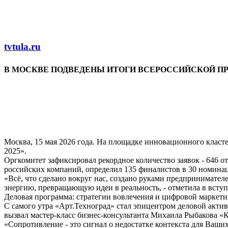
Перейти к основному содержанию
tvtula.ru
В МОСКВЕ ПОДВЕДЕНЫ ИТОГИ ВСЕРОССИЙСКОЙ ПР
Москва, 15 мая 2026 года. На площадке инновационного клас
2025».
Оргкомитет зафиксировал рекордное количество заявок - 646 
российских компаний, определил 135 финалистов в 30 номин
«Всё, что сделано вокруг нас, создано руками предпринимате
энергию, превращающую идеи в реальность, - отметила в всту
Деловая программа: стратегии вовлечения и цифровой маркети
С самого утра «Арт.Техноград» стал эпицентром деловой акти
вызвал мастер-класс бизнес-консультанта Михаила Рыбакова «К
«Сопротивление - это сигнал о недостатке контекста для Ваших