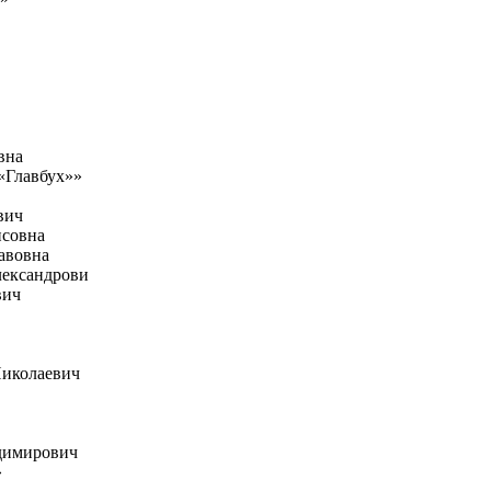
вна
«Главбух»»
вич
исовна
авовна
лександрови
вич
Николаевич
димирович
»