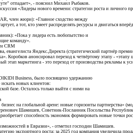
нуте" отпадает», - пояснил Михаил Рыбаков.
куссия «Лидеры нового времени: стратегии роста и личного пр
R, член жюри): «Главное сходство между
артует, а тот, кто умеет распределять ресурсы и двигаться вперёд
вник): «Пока у лидера есть любопытство и
ющие команду».
сти CRM
а, евангелиста Яндекс.Директа (стратегический партнёр премии)
а». Коробков анонсировал переход к четвёртому этапу - «этапу 
вый этап маркетинга - это переход от производства рекламы к 
IKIDI Business, было посвящено удержанию
 искать новых клиентов:
ской базе. Осталось только выйти с ними на
а
 бизнес на глобальной арене: новые горизонты партнерства» (
ауренович Шамишев, Советник-Посланник Посольства Республик
риобретает способность экономик формировать новые точки рост
озможностей в Евразии», - отметил господин Шамишев.
тегию экспортного роста: за 2025 год компания увеличила прода