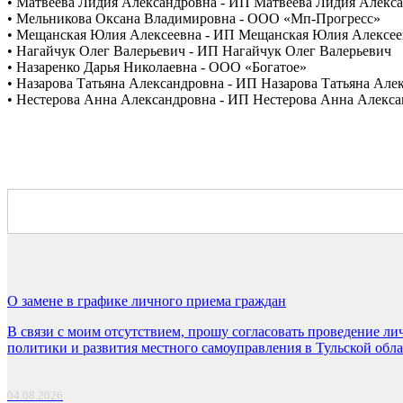
• Матвеева Лидия Александровна - ИП Матвеева Лидия Алекс
• Мельникова Оксана Владимировна - ООО «Мп-Прогресс»
• Мещанская Юлия Алексеевна - ИП Мещанская Юлия Алексее
• Нагайчук Олег Валерьевич - ИП Нагайчук Олег Валерьевич
• Назаренко Дарья Николаевна - ООО «Богатое»
• Назарова Татьяна Александровна - ИП Назарова Татьяна Але
• Нестерова Анна Александровна - ИП Нестерова Анна Алекс
О замене в графике личного приема граждан
В связи с моим отсутствием, прошу согласовать проведение ли
политики и развития местного самоуправления в Тульской об
04.08.2026