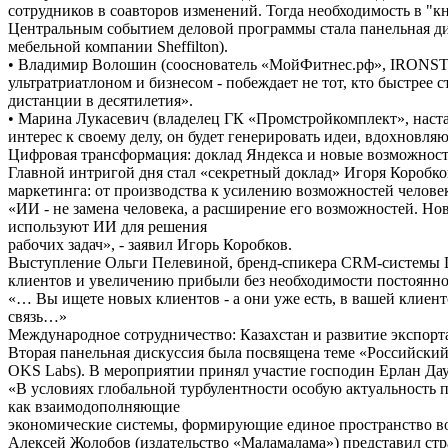
сотрудников в соавторов изменений. Тогда необходимость в "к
Центральным событием деловой программы стала панельная дис
мебельной компании Sheffilton).
• Владимир Волошин (сооснователь «МойФитнес.рф», IRONSTA
ультратриатлоном и бизнесом - побеждает не тот, кто быстрее ст
дистанции в десятилетия».
• Марина Лукасевич (владелец ГК «Промстройкомплект», наста
интерес к своему делу, он будет генерировать идеи, вдохновля
Цифровая трансформация: доклад Яндекса и новые возможно
Главной интригой дня стал «секретный доклад» Игоря Коробков
маркетинга: от производства к усилению возможностей человек
«ИИ - не замена человека, а расширение его возможностей. Но
используют ИИ для решения
рабочих задач», - заявил Игорь Коробков.
Выступление Ольги Пелевиной, бренд-спикера CRM-системы D
клиентов и увеличению прибыли без необходимости постоянно
«… Вы ищете новых клиентов - а они уже есть, в вашей клиент
связь…»
Международное сотрудничество: Казахстан и развитие экспорт
Вторая панельная дискуссия была посвящена теме «Российский
OKS Labs). В мероприятии принял участие господин Ерлан Д
«В условиях глобальной турбулентности особую актуальность п
как взаимодополняющие
экономические системы, формирующие единое пространство в
Алексей Жолобов (издательство «Маламалама») представил стра