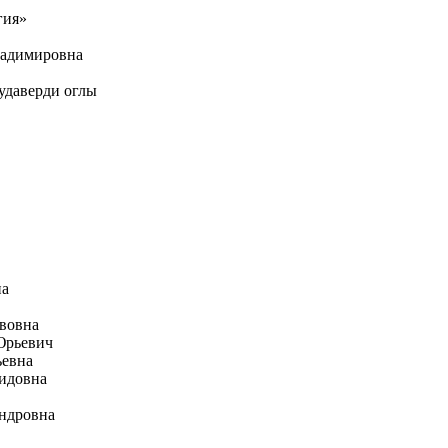
гия»
ладимировна
удаверди оглы
на
авовна
Юрьевич
ьевна
нидовна
андровна