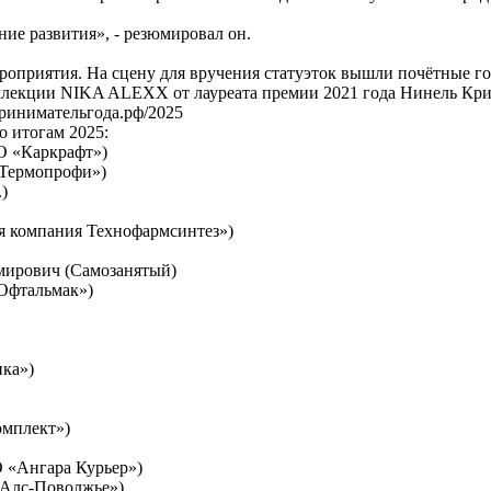
ие развития», - резюмировал он.
роприятия. На сцену для вручения статуэток вышли почётные г
ллекции NIKA ALEXX от лауреата премии 2021 года Нинель Кри
принимательгода.рф/2025
 итогам 2025:
О «Каркрафт»)
«Термопрофи»)
)
я компания Технофармсинтез»)
мирович (Самозанятый)
«Офтальмак»)
ика»)
мплект»)
 «Ангара Курьер»)
«Алс-Поволжье»)