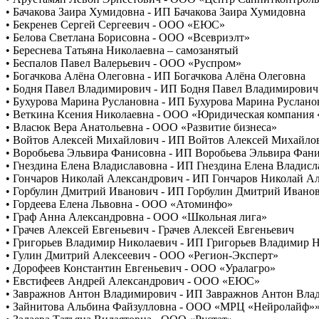
• Бачакова Заира Хумидовна - ИП Бачакова Заира Хумидовна
• Бекренев Сергей Сергеевич - ООО «ЕЮС»
• Белова Светлана Борисовна - ООО «Всевриэлт»
• Береснева Татьяна Николаевна – самозанятый
• Беспалов Павел Валерьевич - ООО «Руспром»
• Богачкова Алёна Олеговна - ИП Богачкова Алёна Олеговна
• Бодня Павел Владимирович - ИП Бодня Павел Владимирович
• Бухурова Марина Руслановна - ИП Бухурова Марина Руслано
• Веткина Ксения Николаевна - ООО «Юридическая компания 
• Власюк Вера Анатольевна - ООО «Развитие бизнеса»
• Войтов Алексей Михайлович - ИП Войтов Алексей Михайло
• Воробьева Эльвира Фанисовна - ИП Воробьева Эльвира Фан
• Гнездина Елена Владиславовна - ИП Гнездина Елена Владисл
• Гончаров Николай Александрович - ИП Гончаров Николай А
• Горбулин Дмитрий Иванович - ИП Горбулин Дмитрий Ивано
• Гордеева Елена Львовна - ООО «Атоминфо»
• Граф Анна Александровна - ООО «Школьная лига»
• Грачев Алексей Евгеньевич - Грачев Алексей Евгеньевич
• Григорьев Владимир Николаевич - ИП Григорьев Владимир 
• Гулин Дмитрий Алексеевич - ООО «Регион-Эксперт»
• Дорофеев Константин Евгеньевич - ООО «Уралагро»
• Евстифеев Андрей Александрович - ООО «ЕЮС»
• Завражнов Антон Владимирович - ИП Завражнов Антон Вла
• Зайнитова Альбина Файзулловна - ООО «МРЦ «Нейролайф»