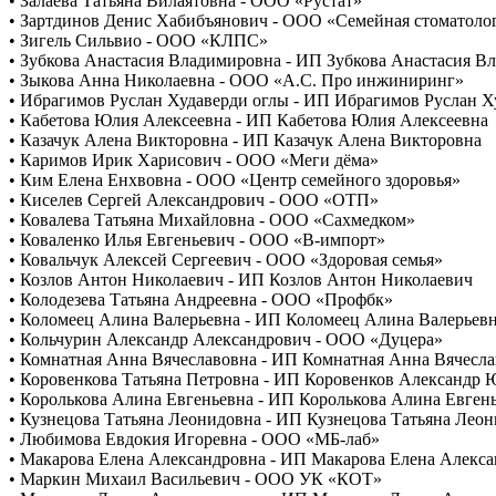
• Залаева Татьяна Вилаятовна - ООО «Рустат»
• Зартдинов Денис Хабибъянович - ООО «Семейная стоматоло
• Зигель Сильвио - ООО «КЛПС»
• Зубкова Анастасия Владимировна - ИП Зубкова Анастасия В
• Зыкова Анна Николаевна - ООО «А.С. Про инжиниринг»
• Ибрагимов Руслан Худаверди оглы - ИП Ибрагимов Руслан Х
• Кабетова Юлия Алексеевна - ИП Кабетова Юлия Алексеевна
• Казачук Алена Викторовна - ИП Казачук Алена Викторовна
• Каримов Ирик Харисович - ООО «Меги дёма»
• Ким Елена Енхвовна - ООО «Центр семейного здоровья»
• Киселев Сергей Александрович - ООО «ОТП»
• Ковалева Татьяна Михайловна - ООО «Сахмедком»
• Коваленко Илья Евгеньевич - ООО «В-импорт»
• Ковальчук Алексей Сергеевич - ООО «Здоровая семья»
• Козлов Антон Николаевич - ИП Козлов Антон Николаевич
• Колодезева Татьяна Андреевна - ООО «Профбк»
• Коломеец Алина Валерьевна - ИП Коломеец Алина Валерьев
• Кольчурин Александр Александрович - ООО «Дуцера»
• Комнатная Анна Вячеславовна - ИП Комнатная Анна Вячесл
• Коровенкова Татьяна Петровна - ИП Коровенков Александр 
• Королькова Алина Евгеньевна - ИП Королькова Алина Евген
• Кузнецова Татьяна Леонидовна - ИП Кузнецова Татьяна Лео
• Любимова Евдокия Игоревна - ООО «МБ-лаб»
• Макарова Елена Александровна - ИП Макарова Елена Алекс
• Маркин Михаил Васильевич - ООО УК «КОТ»