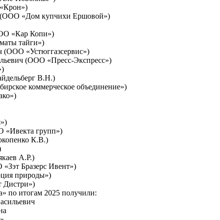
 «Крон»)
ич (ООО «Дом купчихи Ершовой»)
ООО «Кар Копи»)
маты тайги»)
ч (ООО «Устюггазсервис»)
ильевич (ООО «Пресс-Экспресс»)
»)
айдельберг В.Н.)
бирское коммерческое объединение»)
ако»)
»)
О «Ивекта групп»)
копенко К.В.)
)
каев А.Р.)
 «Зэт Бразерс Ивент»)
юция природы»)
т Дистри»)
» по итогам 2025 получили:
Васильевич
на
ь»