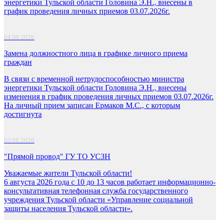
энергетики Тульской области Головина Э.Н., внесены в
график проведения личных приемов 03.07.2026г.
04.08.2026
Замена должностного лица в графике личного приема
граждан
В связи с временной нетрудоспособностью министра
энергетики Тульской области Головина Э.Н., внесены
изменения в график проведения личных приемов 03.07.2026г.
На личный прием записан Ермаков М.С., с которым
достигнута
03.08.2026
"Прямой провод" ГУ ТО УСЗН
Уважаемые жители Тульской области!
6 августа 2026 года с 10 до 13 часов работает информационно-
консультативная телефонная служба государственного
учреждения Тульской области «Управление социальной
защиты населения Тульской области».