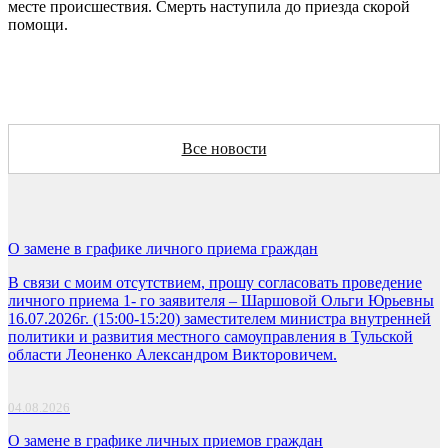
месте происшествия. Смерть наступила до приезда скорой
помощи.
Все новости
О замене в графике личного приема граждан
В связи с моим отсутствием, прошу согласовать проведение
личного приема 1- го заявителя – Шаршовой Ольги Юрьевны
16.07.2026г. (15:00-15:20) заместителем министра внутренней
политики и развития местного самоуправления в Тульской
области Леоненко Александром Викторовичем.
04.08.2026
О замене в графике личных приемов граждан