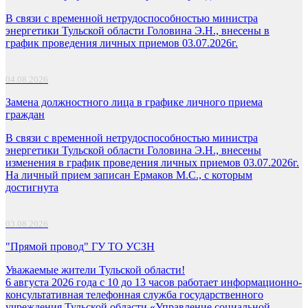
В связи с временной нетрудоспособностью министра
энергетики Тульской области Головина Э.Н., внесены в
график проведения личных приемов 03.07.2026г.
04.08.2026
Замена должностного лица в графике личного приема
граждан
В связи с временной нетрудоспособностью министра
энергетики Тульской области Головина Э.Н., внесены
изменения в график проведения личных приемов 03.07.2026г.
На личный прием записан Ермаков М.С., с которым
достигнута
03.08.2026
"Прямой провод" ГУ ТО УСЗН
Уважаемые жители Тульской области!
6 августа 2026 года с 10 до 13 часов работает информационно-
консультативная телефонная служба государственного
учреждения Тульской области «Управление социальной