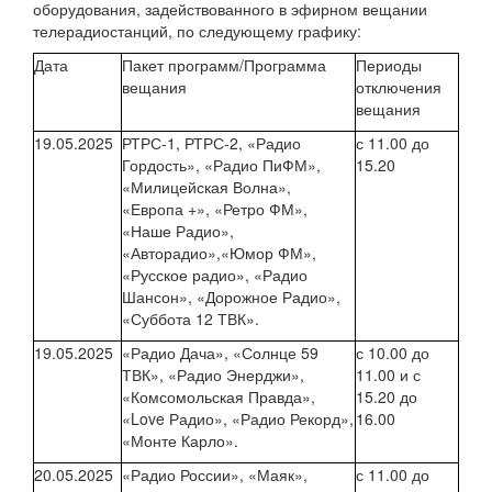
оборудования, задействованного в эфирном вещании
телерадиостанций, по следующему графику:
Дата
Пакет программ/Программа
Периоды
вещания
отключения
вещания
19.05.2025
РТРС-1, РТРС-2, «Радио
с 11.00 до
Гордость», «Радио ПиФМ»,
15.20
«Милицейская Волна»,
«Европа +», «Ретро ФМ»,
«Наше Радио»,
«Авторадио»,«Юмор ФМ»,
«Русское радио», «Радио
Шансон», «Дорожное Радио»,
«Суббота 12 ТВК».
19.05.2025
«Радио Дача», «Солнце 59
с 10.00 до
ТВК», «Радио Энерджи»,
11.00 и с
«Комсомольская Правда»,
15.20 до
«Love Радио», «Радио Рекорд»,
16.00
«Монте Карло».
20.05.2025
«Радио России», «Маяк»,
с 11.00 до