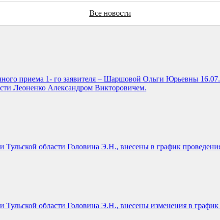
Все новости
чного приема 1- го заявителя – Шаршовой Ольги Юрьевны 16.07.2
ласти Леоненко Александром Викторовичем.
и Тульской области Головина Э.Н., внесены в график проведени
и Тульской области Головина Э.Н., внесены изменения в графи