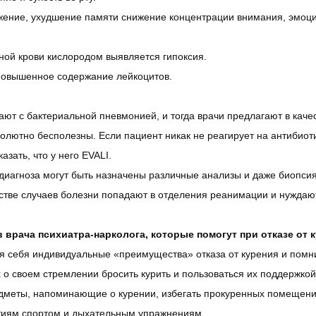
ужение, ухудшение памяти снижение концентрации внимания, эмоцио
ой крови кислородом выявляется гипоксия.
 повышенное содержание лейкоцитов.
ают с бактериальной пневмонией, и тогда врачи предлагают в каче
солютно бесполезны. Если пациент никак не реагирует на антибиоти
азать, что у него EVALI.
диагноза могут быть назначены различные анализы и даже биопсия
стве случаев болезни попадают в отделения реанимации и нуждают
врача психиатра-нарколога, которые помогут при отказе от к
я себя индивидуальные «преимущества» отказа от курения и помни
о своем стремлении бросить курить и пользоваться их поддержкой
едметы, напоминающие о курении, избегать прокуренных помещени
ятиям спортом и дыхательным упражнениям.