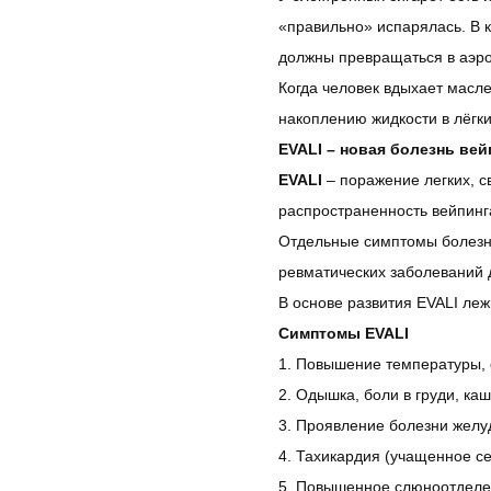
«правильно» испарялась. В к
должны превращаться в аэроз
Когда человек вдыхает масл
накоплению жидкости в лёгки
EVALI – новая болезнь ве
EVALI
– поражение легких, с
распространенность вейпинг
Отдельные симптомы болезни
ревматических заболеваний 
В основе развития EVALI леж
Симптомы EVALI
1. Повышение температуры, 
2. Одышка, боли в груди, ка
3. Проявление болезни желуд
4. Тахикардия (учащенное с
5. Повышенное слюноотделени