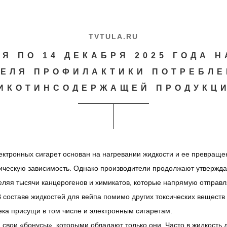
TVTULA.RU
РЯ ПО 14 ДЕКАБРЯ 2025 ГОДА 
ЕЛЯ ПРОФИЛАКТИКИ ПОТРЕБЛ
ИКОТИНСОДЕРЖАЩЕЙ ПРОДУКЦ
ектронных сигарет основан на нагревании жидкости и ее превращен
ическую зависимость. Однако производители продолжают утверждат
деляя тысячи канцерогенов и химикатов, которые напрямую отправля
 составе жидкостей для вейпа помимо других токсических веществ пр
ека присущи в том числе и электронным сигаретам.
и свои «бонусы», которыми обладают только они. Часто в жидкость