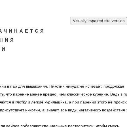
НАЧИНАЕТСЯ
ЕНИЯ
ИИ
ии в пар для выдыхания. Никотин никуда не исчезает, продолжая
ь, что парение менее вредно, чем классическое курение. Ведь в п
ются в глотку и лёгкие курильщика, а при парении этого не происх
исутствует никотин, а, значит, все виды негативного воздействия 
 для вейпов добавляют специальные растворители, чтобы смесь