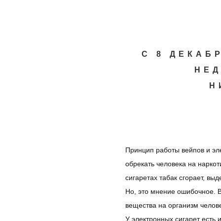
Перейти к основному содержанию
С 8 ДЕКАБ
НЕД
Н
Принцип работы вейпов и эл
обрекать человека на наркот
сигаретах табак сгорает, вы
Но, это мнение ошибочное. В
вещества на организм челов
У электронных сигарет есть 