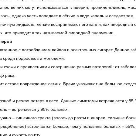
ачестве них могут использоваться глицерин, пропиленгликоль, мас
оль, однако часть попадает в лёгкие в виде капель и оседает там.
еничную жидкость, лёгкие воспринимают его капли, как инородный 
х, что приводит к так называемой липоидной пневмонии.
йперов
вязанное с потреблением вейпов и электронных сигарет. Данное за
а среди подростков и молодежи.
 схожи с проявлениями совершенно разных патологий: от заболева
до рака.
ит острое повреждение легких. Врачи указывают на большое сходс
озноб и резкая потеря в весе. Данные симптомы встречаются у 85
шель – встречается у 95% больных.
очно – кишечного тракта (вплоть до рвоты и диареи, сильные боли
ердцебиение) встречается больше, чем у половины больных – 55%.
е и сухость во рту.