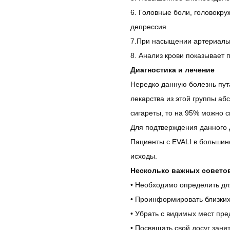
6. Головные боли, головокр
депрессия
7.При насыщении артериальн
8. Анализ крови показывает
Диагностика и лечение
Нередко данную болезнь пут
лекарства из этой группы аб
сигареты, то на 95% можно ск
Для подтверждения данного 
Пациенты с EVALI в большин
исходы.
Несколько важных советов 
• Необходимо определить дл
• Проинформировать близких 
• Убрать с видимых мест пр
• Посвящать свой досуг зан