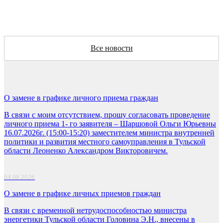
Все новости
О замене в графике личного приема граждан
В связи с моим отсутствием, прошу согласовать проведение
личного приема 1- го заявителя – Шаршовой Ольги Юрьевны
16.07.2026г. (15:00-15:20) заместителем министра внутренней
политики и развития местного самоуправления в Тульской
области Леоненко Александром Викторовичем.
04.08.2026
О замене в графике личных приемов граждан
В связи с временной нетрудоспособностью министра
энергетики Тульской области Головина Э.Н., внесены в