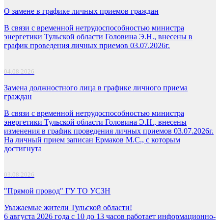
О замене в графике личных приемов граждан
В связи с временной нетрудоспособностью министра
энергетики Тульской области Головина Э.Н., внесены в
график проведения личных приемов 03.07.2026г.
04.08.2026
Замена должностного лица в графике личного приема
граждан
В связи с временной нетрудоспособностью министра
энергетики Тульской области Головина Э.Н., внесены
изменения в график проведения личных приемов 03.07.2026г.
На личный прием записан Ермаков М.С., с которым
достигнута
03.08.2026
"Прямой провод" ГУ ТО УСЗН
Уважаемые жители Тульской области!
6 августа 2026 года с 10 до 13 часов работает информационно-