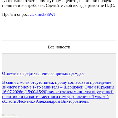
А еще ваши ответы помогут нам оценить, насколько продукт
понятен и востребован. Сделайте свой вклад в развитие ПДС.
Пройти опрос:
clck.ru/3P8iWt
Все новости
О замене в графике личного приема граждан
В связи с моим отсутствием, прошу согласовать проведение
личного приема 1- го заявителя – Шаршовой Ольги Юрьевны
16.07.2026г. (15:00-15:20) заместителем министра внутренней
политики и развития местного самоуправления в Тульской
области Леоненко Александром Викторовичем.
04.08.2026