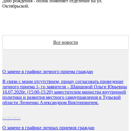
Дню рождения - облик поменяет отделение на ул.
Октябрьской.
Все новости
О замене в графике личного приема граждан
В связи с моим отсутствием, прошу согласовать проведение
личного приема 1- го заявителя – Шаршовой Ольги Юрьевны
16.07.2026г. (15:00-15:20) заместителем министра внутренней
политики и развития местного самоуправления в Тульской
области Леоненко Александром Викторовичем.
04.08.2026
О замене в графике личных приемов граждан