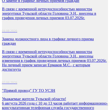
О замене в графике личных приемов граждан
В связи с временной нетрудоспособностью министра
энергетики Тульской области Головина Э.Н., внесены в
график проведения личных приемов 03.07.2026г.
04.08.2026
Замена должностного лица в графике личного приема
граждан
В связи с временной нетрудоспособностью министра
энергетики Тульской области Головина Э.Н., внесены
изменения в график проведения личных приемов 03.07.2026г.
На личный прием записан Ермаков М.С., с которым
достигнута
03.08.2026
"Прямой провод" ГУ ТО УСЗН
Уважаемые жители Тульской области!
6 августа 2026 года с 10 до 13 часов работает информационно-
консультативная телефонная служба государственного