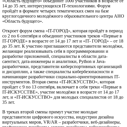
«Область будущего» объединит 1000 участников в возрасте от
14 до 35 лет, интересующихся IT-технологиями. Форум
пройдёт в формате четырех тематических смен на базе
круглогодичного молодёжного образовательного центра АНО
«Область будущего».
Откроет форум смена «IT-ГОРОД», которая пройдёт в период
со 2 по 6 сентября и объединит участников треков «Первые в
IT-ГОРОДЕ» в возрасте от 14 до 17 лет и «IT- ГОРОД» – от 18
до 35 лет. К участию приглашаются представители молодёжи,
желающие реализовывать себя в программировании и
разработке приложений, специалисты в области дата-
саентист, дата-инженеры и аналитики, Python и Java-
разработчики, представители киберспортивных организаций
и дисциплин, а также специалисты кибербезопасности и
начинающие разработчики социально-ориентированных IT-
инструментов. Вторая смена «IT-ИСКУССТВО», которая
пройдет с 9 по 13 сентября, включает в себя треки «Первые в
IT-ИСКУССТВЕ», участие молодёжи в возрасте от 14 до 17
лет, и «IT-ИСКУССТВО» для молодых специалистов от 18 до
35 лет.
В треках второй смены примут участие молодые
представители цифрового искусства, индустрии дизайна
виртуальных миров, VR/AR – разработчики, веб-дизайнеры,