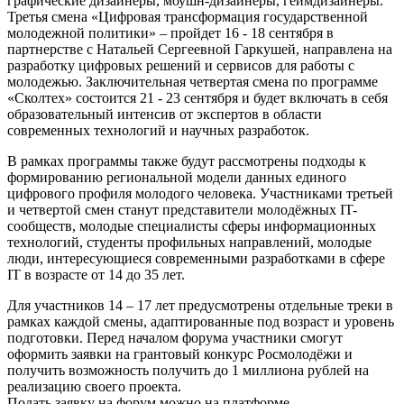
графические дизайнеры, моушн-дизайнеры, геймдизайнеры.
Третья смена «Цифровая трансформация государственной
молодежной политики» – пройдет 16 - 18 сентября в
партнерстве с Натальей Сергеевной Гаркушей, направлена на
разработку цифровых решений и сервисов для работы с
молодежью. Заключительная четвертая смена по программе
«Сколтех» состоится 21 - 23 сентября и будет включать в себя
образовательный интенсив от экспертов в области
современных технологий и научных разработок.
В рамках программы также будут рассмотрены подходы к
формированию региональной модели данных единого
цифрового профиля молодого человека. Участниками третьей
и четвертой смен станут представители молодёжных IT-
сообществ, молодые специалисты сферы информационных
технологий, студенты профильных направлений, молодые
люди, интересующиеся современными разработками в сфере
IT в возрасте от 14 до 35 лет.
Для участников 14 – 17 лет предусмотрены отдельные треки в
рамках каждой смены, адаптированные под возраст и уровень
подготовки. Перед началом форума участники смогут
оформить заявки на грантовый конкурс Росмолодёжи и
получить возможность получить до 1 миллиона рублей на
реализацию своего проекта.
Подать заявку на форум можно на платформе