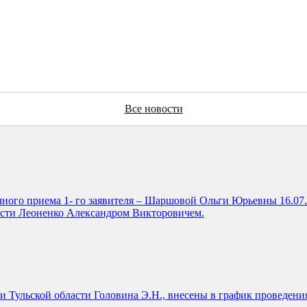
Все новости
чного приема 1- го заявителя – Шаршовой Ольги Юрьевны 16.07.2
ласти Леоненко Александром Викторовичем.
и Тульской области Головина Э.Н., внесены в график проведени