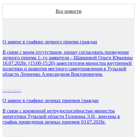
Все новости
О замене в графике личного приема граждан
В связи с моим отсутствием, прошу согласовать проведение
личного приема 1- го заявителя – Шаршовой Ольги Юрьевны
16.07.2026г. (15:00-15:20) заместителем министра внутренней
политики и развития местного самоуправления в Тульской
области Леоненко Александром Викторовичем.
04.08.2026
О замене в графике личных приемов граждан
В связи с временной нетрудоспособностью министра
энергетики Тульской области Головина Э.Н., внесены в
график проведения личных приемов 03.07.2026г.