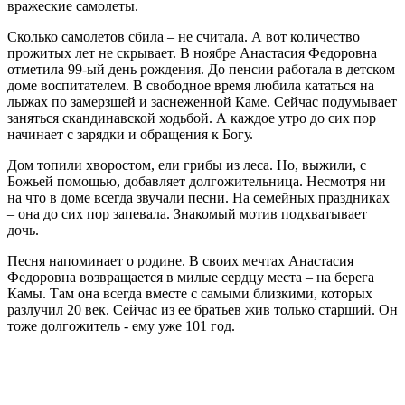
вражеские самолеты.
Сколько самолетов сбила – не считала. А вот количество
прожитых лет не скрывает. В ноябре Анастасия Федоровна
отметила 99-ый день рождения. До пенсии работала в детском
доме воспитателем. В свободное время любила кататься на
лыжах по замерзшей и заснеженной Каме. Сейчас подумывает
заняться скандинавской ходьбой. А каждое утро до сих пор
начинает с зарядки и обращения к Богу.
Дом топили хворостом, ели грибы из леса. Но, выжили, с
Божьей помощью, добавляет долгожительница. Несмотря ни
на что в доме всегда звучали песни. На семейных праздниках
– она до сих пор запевала. Знакомый мотив подхватывает
дочь.
Песня напоминает о родине. В своих мечтах Анастасия
Федоровна возвращается в милые сердцу места – на берега
Камы. Там она всегда вместе с самыми близкими, которых
разлучил 20 век. Сейчас из ее братьев жив только старший. Он
тоже долгожитель - ему уже 101 год.