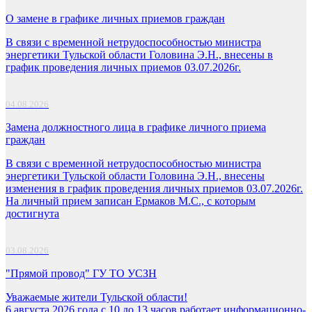
О замене в графике личных приемов граждан
В связи с временной нетрудоспособностью министра
энергетики Тульской области Головина Э.Н., внесены в
график проведения личных приемов 03.07.2026г.
04.08.2026
Замена должностного лица в графике личного приема
граждан
В связи с временной нетрудоспособностью министра
энергетики Тульской области Головина Э.Н., внесены
изменения в график проведения личных приемов 03.07.2026г.
На личный прием записан Ермаков М.С., с которым
достигнута
03.08.2026
"Прямой провод" ГУ ТО УСЗН
Уважаемые жители Тульской области!
6 августа 2026 года с 10 до 13 часов работает информационно-